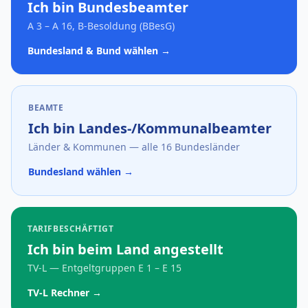
Ich bin Bundesbeamter
A 3 – A 16, B-Besoldung (BBesG)
Bundesland & Bund wählen →
BEAMTE
Ich bin Landes-/Kommunalbeamter
Länder & Kommunen — alle 16 Bundesländer
Bundesland wählen →
TARIFBESCHÄFTIGT
Ich bin beim Land angestellt
TV-L — Entgeltgruppen E 1 – E 15
TV-L Rechner →