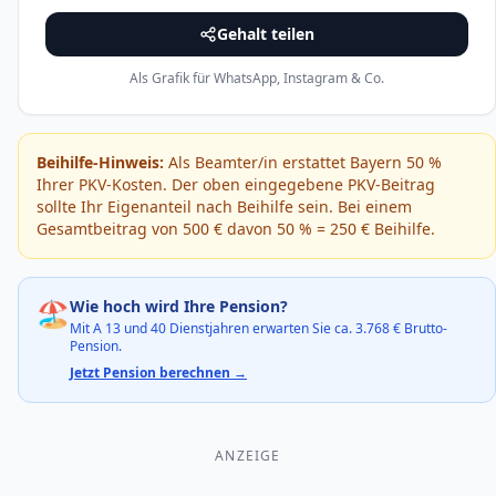
Gehalt teilen
Als Grafik für WhatsApp, Instagram & Co.
Beihilfe-Hinweis:
Als Beamter/in erstattet
Bayern
50
%
Ihrer PKV-Kosten. Der oben eingegebene PKV-Beitrag
sollte Ihr Eigenanteil nach Beihilfe sein. Bei einem
Gesamtbeitrag von
500
€ davon
50
% =
250
€ Beihilfe.
🏖️
Wie hoch wird Ihre Pension?
Mit
A 13
und 40 Dienstjahren erwarten Sie ca.
3.768
€ Brutto-
Pension.
Jetzt Pension berechnen →
ANZEIGE