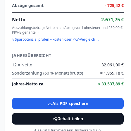
Abzüge gesamt
-
725,42 €
Netto
2.671,75 €
Auszahlungsbetrag (Netto nach Abzug von
Lohnsteuer und 250,00 €
PKV-Eigenanteil
)
↳
Sparpotenzial prüfen – kostenloser PKV-Vergleich →
JAHRESÜBERSICHT
12 × Netto
32.061,00 €
Sonderzahlung (
60
% Monatsbrutto)
≈
1.969,18 €
Jahres-Netto ca.
≈
33.537,89 €
Als PDF speichern
Gehalt teilen
Als Grafik für WhatsApp, Instagram & Co.