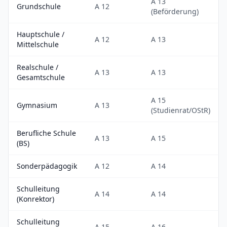
A 13
Grundschule
A 12
(Beförderung)
Hauptschule /
A 12
A 13
Mittelschule
Realschule /
A 13
A 13
Gesamtschule
A 15
Gymnasium
A 13
(Studienrat/OStR)
Berufliche Schule
A 13
A 15
(BS)
Sonderpädagogik
A 12
A 14
Schulleitung
A 14
A 14
(Konrektor)
Schulleitung
A 15
A 16