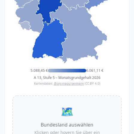
5.088,45
€
6.061,11
€
A 13, Stufe 5 – Monatsgrundgehalt 2026
Kartendaten:
@svg-maps/germany
(CC-BY 4.0)
🗺️
Bundesland auswählen
Klicken oder hovern Sie über ein