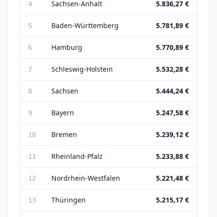
Sachsen-Anhalt
5.836,27 €
4
Baden-Württemberg
5.781,89 €
5
Hamburg
5.770,89 €
6
Schleswig-Holstein
5.532,28 €
7
Sachsen
5.444,24 €
8
Bayern
5.247,58 €
9
Bremen
5.239,12 €
10
Rheinland-Pfalz
5.233,88 €
11
Nordrhein-Westfalen
5.221,48 €
12
Thüringen
5.215,17 €
13