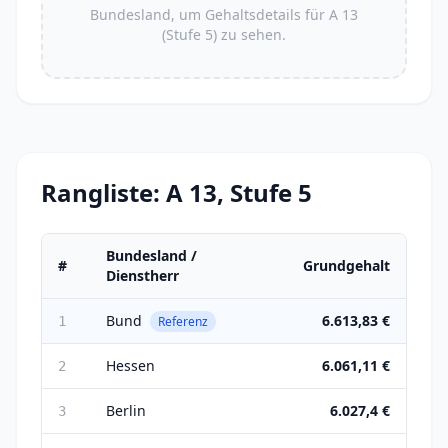
Bundesland, um Gehaltsdetails für A 13
(Stufe 5) zu sehen.
Rangliste: A 13, Stufe 5
Bundesland /
#
Grundgehalt
Dienstherr
Bund
6.613,83 €
1
Referenz
Hessen
6.061,11 €
2
Berlin
6.027,4 €
3