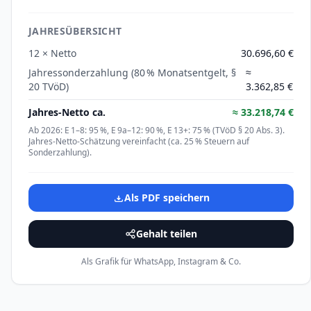
JAHRESÜBERSICHT
12 × Netto
30.696,60 €
Jahressonderzahlung (80 % Monatsentgelt, §
≈
20 TVöD)
3.362,85 €
Jahres-Netto ca.
≈
33.218,74 €
Ab 2026: E 1–8: 95 %, E 9a–12: 90 %, E 13+: 75 % (TVöD § 20 Abs. 3).
Jahres-Netto-Schätzung vereinfacht (ca. 25 % Steuern auf
Sonderzahlung).
Als PDF speichern
Gehalt teilen
Als Grafik für WhatsApp, Instagram & Co.