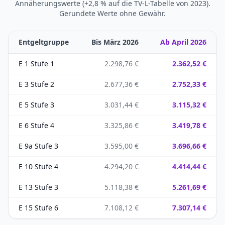
Annäherungswerte (+2,8 % auf die TV-L-Tabelle von 2023).
Gerundete Werte ohne Gewähr.
Entgeltgruppe
Bis März 2026
Ab April 2026
E 1 Stufe 1
2.298,76 €
2.362,52 €
E 3 Stufe 2
2.677,36 €
2.752,33 €
E 5 Stufe 3
3.031,44 €
3.115,32 €
E 6 Stufe 4
3.325,86 €
3.419,78 €
E 9a Stufe 3
3.595,00 €
3.696,66 €
E 10 Stufe 4
4.294,20 €
4.414,44 €
E 13 Stufe 3
5.118,38 €
5.261,69 €
E 15 Stufe 6
7.108,12 €
7.307,14 €