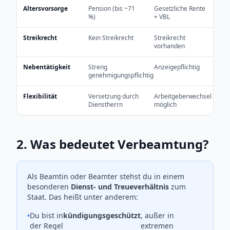
Altersvorsorge
Pension (bis ~71
Gesetzliche Rente
%)
+ VBL
Streikrecht
Kein Streikrecht
Streikrecht
vorhanden
Nebentätigkeit
Streng
Anzeigepflichtig
genehmigungspflichtig
Flexibilität
Versetzung durch
Arbeitgeberwechsel
Dienstherrn
möglich
2. Was bedeutet Verbeamtung?
Als Beamtin oder Beamter stehst du in einem
besonderen
Dienst- und Treueverhältnis
zum
Staat. Das heißt unter anderem:
•
Du bist in
kündigungsgeschützt
, außer in
der Regel
extremen