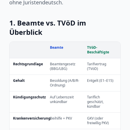
ohne Juristendeutsch.
1. Beamte vs. TVöD im
Überblick
Beamte
TVöD-
Beschäftigte
Rechtsgrundlage
Beamtengesetz
Tarifvertrag
(BBG/LBG)
(TVöD)
Gehalt
Besoldung (A/B/R-
Entgelt (E1–E15)
Ordnung)
Kündigungsschutz
Auf Lebenszeit
Tariflich
unkündbar
geschützt,
kündbar
Krankenversicherung
Beihilfe + PKV
GKV (oder
freiwillig PKV)