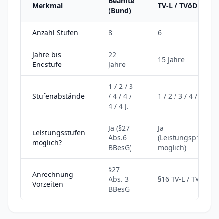
Beamte
Merkmal
TV-L / TVöD
(Bund)
Anzahl Stufen
8
6
Jahre bis
22
15 Jahre
Endstufe
Jahre
1 / 2 / 3
Stufenabstände
/ 4 / 4 /
1 / 2 / 3 / 4 / 5 J.
4 / 4 J.
Ja (§27
Ja
Leistungsstufen
Abs.6
(Leistungsprämie
möglich?
BBesG)
möglich)
§27
Anrechnung
Abs. 3
§16 TV-L / TVöD
Vorzeiten
BBesG