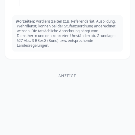
Vorzeiten:
Vordienstzeiten (z.B. Referendariat, Ausbildung,
ℹ️
Wehrdienst) können bei der Stufenzuordnung angerechnet
werden. Die tatsächliche Anrechnung hängt vom
Dienstherrn und den konkreten Umständen ab. Grundlage:
§27 Abs. 3 BBesG (Bund) bzw. entsprechende
Landesregelungen.
ANZEIGE