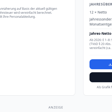
JAHRESÜBER
Annäherung auf Basis der aktuell gültigen
12 × Netto
ohnsteuer wird vereinfacht berechnet.
lt Ihre Personalabteilung.
Jahressonder
Monatsentgel
Jahres-Netto 
Ab 2026: E 1–8: 
(TVöD § 20 Abs.
vereinfacht (ca
Als Grafik
ANZEIGE