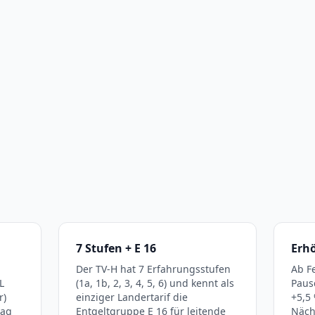
7 Stufen + E 16
Erh
Der TV-H hat 7 Erfahrungsstufen
Ab F
L
(1a, 1b, 2, 3, 4, 5, 6) und kennt als
Paus
r)
einziger Landertarif die
+5,5
rag
Entgeltgruppe E 16 für leitende
Näch