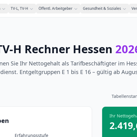
n
TV-L, TV-H
Öffentl. Arbeitgeber
Gesundheit & Soziales
Ve
TV-H Rechner Hessen
202
en Sie Ihr Nettogehalt als Tarifbeschäftigter im He
dienst. Entgeltgruppen E 1 bis E 16 – gültig ab Augus
Tabellensta
Ihr Nettogeha
ben
2.419,
Erfahrungsstufe