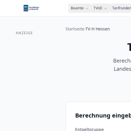
Zum Inhalt springen
Beamte
TVöD
Tarifrunde
Startseite
›
TV-H Hessen
ANZEIGE
Berechn
Landes
Berechnung einge
Entgeltgruppe