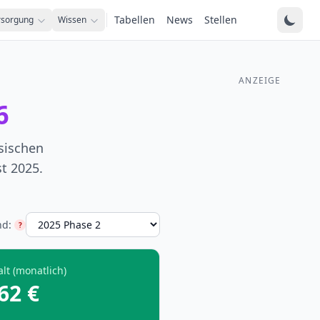
Tabellen
News
Stellen
rsorgung
Wissen
ANZEIGE
6
ssischen
t 2025.
nd:
?
Tabellenstand-Hilfe
lt (monatlich)
62 €