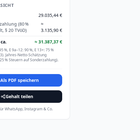
SICHT
29.035,44 €
zahlung (80 %
≈
t, § 20 TVöD)
3.135,90 €
ca.
≈
31.387,37 €
95 %, E 9a–12: 90 %, E 13+: 75 %
 3). Jahres-Netto-Schätzung
. 25 % Steuern auf Sonderzahlung).
Als PDF speichern
Gehalt teilen
 für WhatsApp, Instagram & Co.