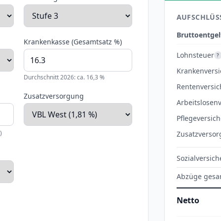
AUFSCHLÜS
Bruttoentgel
Krankenkasse (Gesamtsatz %)
Lohnsteuer
?
Krankenvers
Durchschnitt 2026: ca. 16,3 %
Rentenversi
Zusatzversorgung
Arbeitslosen
Pflegeversic
)
Zusatzversor
Sozialversic
Abzüge gesa
Netto