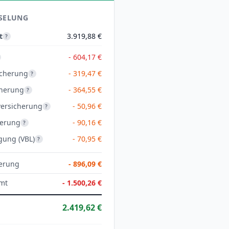
SELUNG
t
3.919,88 €
?
- 604,17 €
icherung
- 319,47 €
?
cherung
- 364,55 €
?
versicherung
- 50,96 €
?
herung
- 90,16 €
?
gung (VBL)
- 70,95 €
?
herung
-
896,09 €
mt
-
1.500,26 €
2.419,62 €