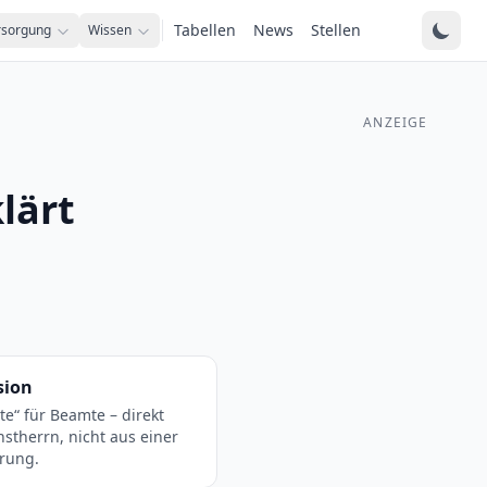
Tabellen
News
Stellen
rsorgung
Wissen
ANZEIGE
lärt
sion
te“ für Beamte – direkt
stherrn, nicht aus einer
erung.