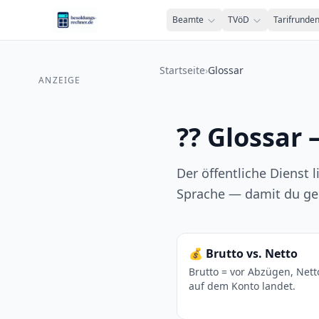
Zum Inhalt springen
Beamte
TVöD
Tarifrunde
Startseite
›
Glossar
ANZEIGE
?? Glossar 
Der öffentliche Dienst l
Sprache — damit du gen
💰
Brutto vs. Netto
Brutto = vor Abzügen, Nett
auf dem Konto landet.