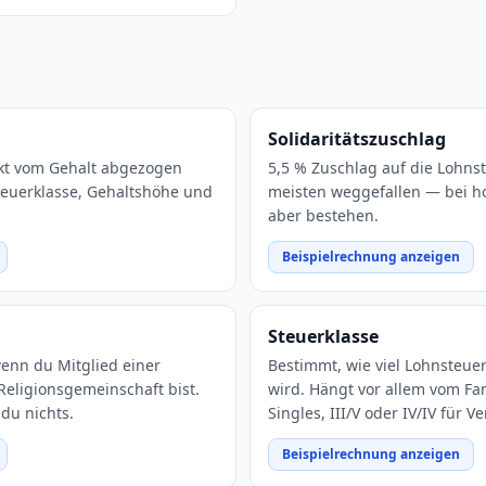
Solidaritätszuschlag
kt vom Gehalt abgezogen
5,5 % Zuschlag auf die Lohnste
Steuerklasse, Gehaltshöhe und
meisten weggefallen — bei h
aber bestehen.
Beispielrechnung anzeigen
Steuerklasse
wenn du Mitglied einer
Bestimmt, wie viel Lohnsteu
eligionsgemeinschaft bist.
wird. Hängt vor allem vom Fam
 du nichts.
Singles, III/V oder IV/IV für Ve
Beispielrechnung anzeigen