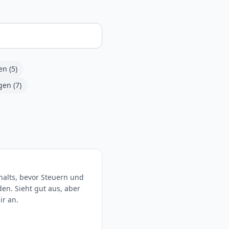
en
(
5
)
gen
(
7
)
alts, bevor Steuern und
n. Sieht gut aus, aber
ir an.