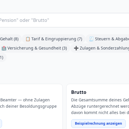
Gehalt
(
8
)
📋
Tarif & Eingruppierung
(
7
)
🧾
Steuern & Abgab
🏥
Versicherung & Gesundheit
(
3
)
➕
Zulagen & Sonderzahlun
1
)
Brutto
ls Beamter — ohne Zulagen
Die Gesamtsumme deines Geh
nach deiner Besoldungsgruppe
Abzüge runtergerechnet werde
davon kommt nicht alles bei d
Beispielrechnung anzeigen