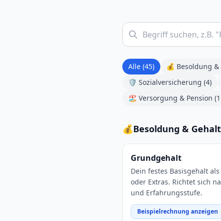
Alle (
45
)
💰
Besoldung & 
🛡️
Sozialversicherung
(
4
)
🏖️
Versorgung & Pension
(
1
💰
Besoldung & Gehalt
Grundgehalt
Dein festes Basisgehalt a
oder Extras. Richtet sich 
und Erfahrungsstufe.
Beispielrechnung anzeigen