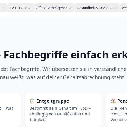
n
TV-L, TV-H
Öffentl. Arbeitgeber
Gesundheit & Soziales
Ve
– Fachbegriffe einfach erk
iebt Fachbegriffe. Wir übersetzen sie in verständliche
au weißt, was auf deiner Gehaltsabrechnung steht.
📋
Entgeltgruppe
🏖️
Pen
o = was
Bestimmt dein Gehalt im TVöD –
Die „Ren
abhängig von Qualifikation und
vom Dien
Tätigkeit.
Versich