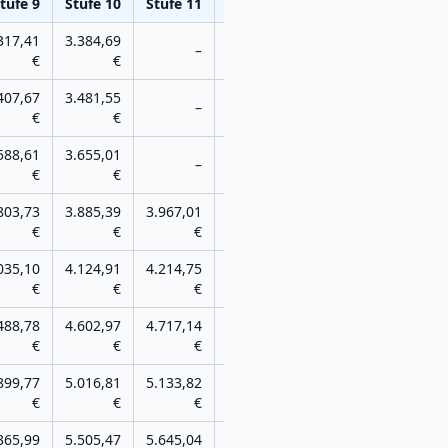
tufe
9
Stufe
10
Stufe
11
Stufe
12
317,41
3.384,69
–
–
€
€
407,67
3.481,55
–
–
€
€
588,61
3.655,01
–
–
€
€
803,73
3.885,39
3.967,01
–
€
€
€
035,10
4.124,91
4.214,75
–
€
€
€
488,78
4.602,97
4.717,14
–
€
€
€
899,77
5.016,81
5.133,82
5.250,86
€
€
€
€
365,99
5.505,47
5.645,04
5.784,51