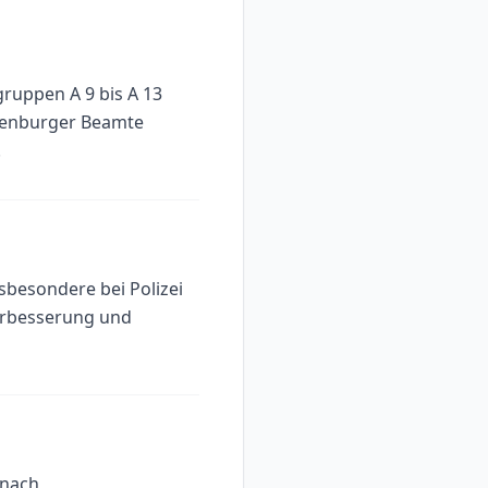
gruppen A 9 bis A 13
ndenburger Beamte
.
sbesondere bei Polizei
erbesserung und
 nach