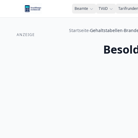
Zum Inhalt springen
Beamte
TVöD
Tarifrunde
Startseite
›
Gehaltstabellen
›
Brand
ANZEIGE
Besol