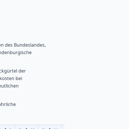
en des Bundeslandes,
andenburgische
ckgürtel der
kosten bei
utlichen
hrliche