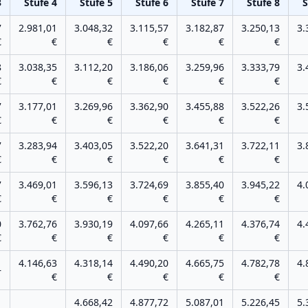
3
Stufe
4
Stufe
5
Stufe
6
Stufe
7
Stufe
8
S
7
2.981,01
3.048,32
3.115,57
3.182,87
3.250,13
3.
€
€
€
€
€
€
8
3.038,35
3.112,20
3.186,06
3.259,96
3.333,79
3.
€
€
€
€
€
€
7
3.177,01
3.269,96
3.362,90
3.455,88
3.522,26
3.
€
€
€
€
€
€
7
3.283,94
3.403,05
3.522,20
3.641,31
3.722,11
3.
€
€
€
€
€
€
7
3.469,01
3.596,13
3.724,69
3.855,40
3.945,22
4.
€
€
€
€
€
€
0
3.762,76
3.930,19
4.097,66
4.265,11
4.376,74
4.
€
€
€
€
€
€
4.146,63
4.318,14
4.490,20
4.665,75
4.782,78
4.
–
€
€
€
€
€
4.668,42
4.877,72
5.087,01
5.226,45
5.