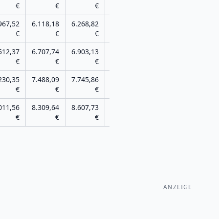
€
€
€
€
967,52
6.118,18
6.268,82
6.419,46
€
€
€
€
512,37
6.707,74
6.903,13
7.098,45
€
€
€
€
230,35
7.488,09
7.745,86
8.003,58
€
€
€
€
011,56
8.309,64
8.607,73
8.905,85
€
€
€
€
ANZEIGE