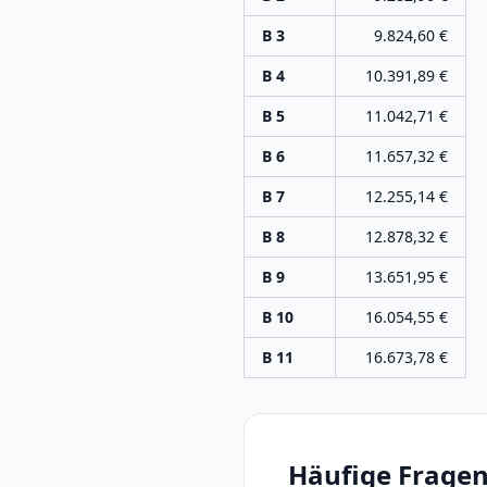
B 3
9.824,60
€
B 4
10.391,89
€
B 5
11.042,71
€
B 6
11.657,32
€
B 7
12.255,14
€
B 8
12.878,32
€
B 9
13.651,95
€
B 10
16.054,55
€
B 11
16.673,78
€
Häufige Fragen