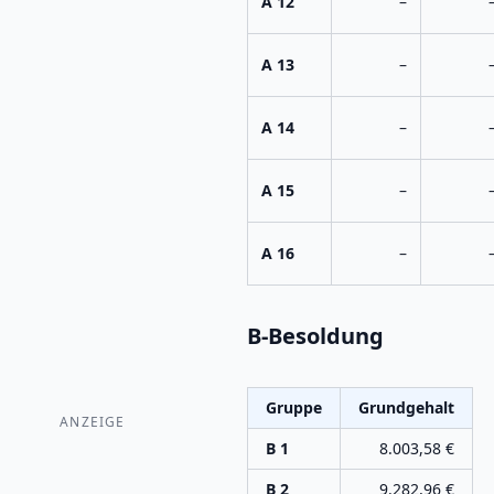
A 12
–
A 13
–
A 14
–
A 15
–
A 16
–
B-Besoldung
Gruppe
Grundgehalt
ANZEIGE
B 1
8.003,58
€
B 2
9.282,96
€