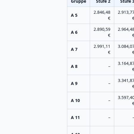
Gruppe
Stufe
2
Stufe
2.846,48
2.913,7
A 5
€
2.890,59
2.964,4
A 6
€
2.991,11
3.084,0
A 7
€
3.164,8
A 8
–
3.341,8
A 9
–
3.597,4
A 10
–
A 11
–