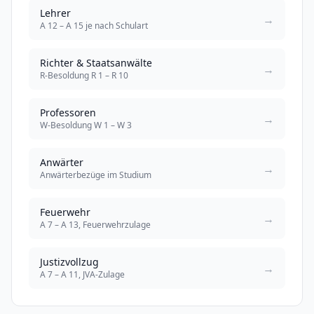
Lehrer
→
A 12 – A 15 je nach Schulart
Richter & Staatsanwälte
→
R-Besoldung R 1 – R 10
Professoren
→
W-Besoldung W 1 – W 3
Anwärter
→
Anwärterbezüge im Studium
Feuerwehr
→
A 7 – A 13, Feuerwehrzulage
Justizvollzug
→
A 7 – A 11, JVA-Zulage