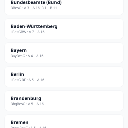
Bundesbeamte (Bund)
BBesG · A 3 – A 16, B 1 – B 11
Baden-Württemberg
LBesGBW · A 7 – A 16
Bayern
BayBesG · A 4 – A 16
Berlin
LBesG BE · A 5 – A 16
Brandenburg
BbgBesG · A 5 – A 16
Bremen
BremBesG · A 5 – A 16