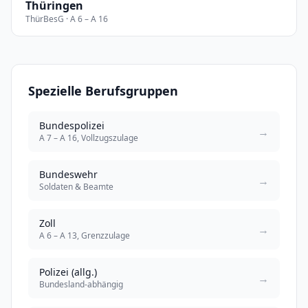
Thüringen
ThürBesG · A 6 – A 16
Spezielle Berufsgruppen
Bundespolizei
→
A 7 – A 16, Vollzugszulage
Bundeswehr
→
Soldaten & Beamte
Zoll
→
A 6 – A 13, Grenzzulage
Polizei (allg.)
→
Bundesland-abhängig