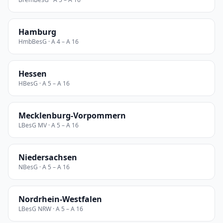
Hamburg
HmbBesG · A 4 – A 16
Hessen
HBesG · A 5 – A 16
Mecklenburg-Vorpommern
LBesG MV · A 5 – A 16
Niedersachsen
NBesG · A 5 – A 16
Nordrhein-Westfalen
LBesG NRW · A 5 – A 16