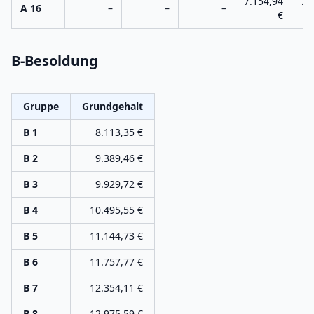
7.154,94
7.
A 16
–
–
–
€
B-Besoldung
Gruppe
Grundgehalt
B 1
8.113,35
€
B 2
9.389,46
€
B 3
9.929,72
€
B 4
10.495,55
€
B 5
11.144,73
€
B 6
11.757,77
€
B 7
12.354,11
€
B 8
12.975,59
€