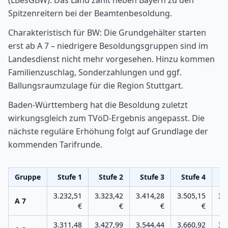
(LBesGBW). Das Land zählt neben Bayern zu den
Spitzenreitern bei der Beamtenbesoldung.
Charakteristisch für BW: Die Grundgehälter starten
erst ab A 7 – niedrigere Besoldungsgruppen sind im
Landesdienst nicht mehr vorgesehen. Hinzu kommen
Familienzuschlag, Sonderzahlungen und ggf.
Ballungsraumzulage für die Region Stuttgart.
Baden-Württemberg hat die Besoldung zuletzt
wirkungsgleich zum TVöD-Ergebnis angepasst. Die
nächste reguläre Erhöhung folgt auf Grundlage der
kommenden Tarifrunde.
Gruppe
Stufe
1
Stufe
2
Stufe
3
Stufe
4
S
3.232,51
3.323,42
3.414,28
3.505,15
3.
A 7
€
€
€
€
3.311,48
3.427,99
3.544,44
3.660,92
3.