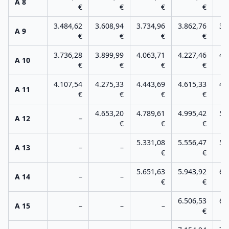
A 8
€
€
€
€
3.484,62
3.608,94
3.734,96
3.862,76
3.
A 9
€
€
€
€
3.736,28
3.899,99
4.063,71
4.227,46
4.
A 10
€
€
€
€
4.107,54
4.275,33
4.443,69
4.615,33
4.
A 11
€
€
€
€
4.653,20
4.789,61
4.995,42
5.
A 12
–
€
€
€
5.331,08
5.556,47
5.
A 13
–
–
€
€
5.651,63
5.943,92
6.
A 14
–
–
€
€
6.506,53
6.
A 15
–
–
–
€