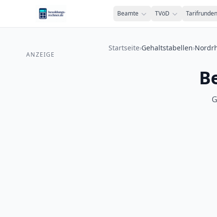
Zum Inhalt springen
Beamte
TVöD
Tarifrunde
Startseite
›
Gehaltstabellen
›
Nordrh
ANZEIGE
B
G