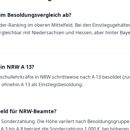
im Besoldungsvergleich ab?
er-Ranking im oberen Mittelfeld. Bei den Einstiegsgehältern
rgleichbar mit Niedersachsen und Hessen, aber hinter Bay
 in NRW A 13?
chullehrkräfte in NRW schrittweise nach A 13 besoldet (zuv
t ohnehin A 13 als Einstiegsbesoldung.
geld für NRW-Beamte?
e Sonderzahlung. Die Höhe variiert nach Besoldungsgruppe
 3 bis A 8 beträgt die Sonderzahlung 1.000 €, bei höheren