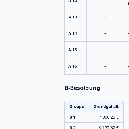
A 12
–
A 13
–
A 14
–
A 15
–
A 16
–
B-Besoldung
Gruppe
Grundgehalt
B 1
7.906,23
€
B 2
9.137,62
€