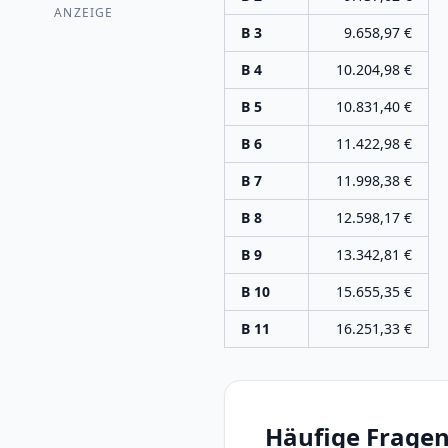
ANZEIGE
B 3
9.658,97
€
B 4
10.204,98
€
B 5
10.831,40
€
B 6
11.422,98
€
B 7
11.998,38
€
B 8
12.598,17
€
B 9
13.342,81
€
B 10
15.655,35
€
B 11
16.251,33
€
Häufige Fragen