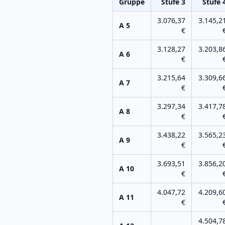
Gruppe
Stufe
3
Stufe
3.076,37
3.145,2
A 5
€
3.128,27
3.203,8
A 6
€
3.215,64
3.309,6
A 7
€
3.297,34
3.417,7
A 8
€
3.438,22
3.565,2
A 9
€
3.693,51
3.856,2
A 10
€
4.047,72
4.209,6
A 11
€
4.504,7