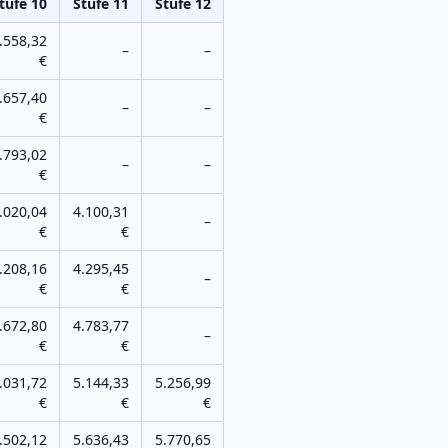
tufe
10
Stufe
11
Stufe
12
.558,32
–
–
€
.657,40
–
–
€
.793,02
–
–
€
.020,04
4.100,31
–
€
€
.208,16
4.295,45
–
€
€
.672,80
4.783,77
–
€
€
.031,72
5.144,33
5.256,99
€
€
€
.502,12
5.636,43
5.770,65