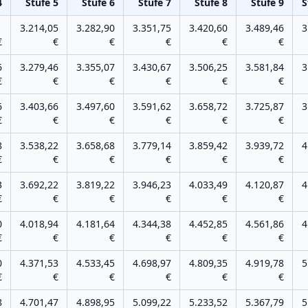
4
Stufe
5
Stufe
6
Stufe
7
Stufe
8
Stufe
9
S
1
3.214,05
3.282,90
3.351,75
3.420,60
3.489,46
3
€
€
€
€
€
€
6
3.279,46
3.355,07
3.430,67
3.506,25
3.581,84
3
€
€
€
€
€
€
6
3.403,66
3.497,60
3.591,62
3.658,72
3.725,87
3
€
€
€
€
€
€
8
3.538,22
3.658,68
3.779,14
3.859,42
3.939,72
4
€
€
€
€
€
€
3
3.692,22
3.819,22
3.946,23
4.033,49
4.120,87
4
€
€
€
€
€
€
0
4.018,94
4.181,64
4.344,38
4.452,85
4.561,86
4
€
€
€
€
€
€
0
4.371,53
4.533,45
4.698,97
4.809,35
4.919,78
5
€
€
€
€
€
€
8
4.701,47
4.898,95
5.099,22
5.233,52
5.367,79
5