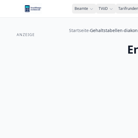
Zum Inhalt springen
Beamte
TVöD
Tarifrunde
Startseite
›
Gehaltstabellen
›
diakon
ANZEIGE
E