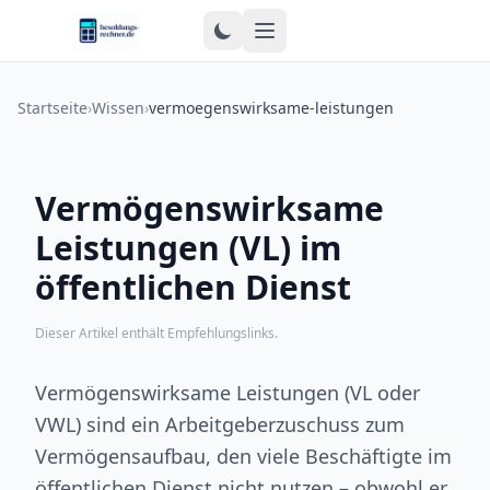
Zum Inhalt springen
Startseite
›
Wissen
›
vermoegenswirksame-leistungen
Vermögenswirksame
Leistungen (VL) im
öffentlichen Dienst
Dieser Artikel enthält Empfehlungslinks.
Vermögenswirksame Leistungen (VL oder
VWL) sind ein Arbeitgeberzuschuss zum
Vermögensaufbau, den viele Beschäftigte im
öffentlichen Dienst nicht nutzen – obwohl er