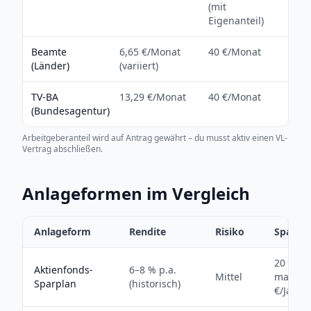
(mit
Eigenanteil)
Beamte
6,65 €/Monat
40 €/Monat
(Länder)
(variiert)
TV-BA
13,29 €/Monat
40 €/Monat
(Bundesagentur)
Arbeitgeberanteil wird auf Antrag gewährt – du musst aktiv einen VL-
Vertrag abschließen.
Anlageformen im Vergleich
Anlageform
Rendite
Risiko
Sparzu
20 % au
Aktienfonds-
6–8 % p.a.
Mittel
max. 40
Sparplan
(historisch)
€/Jahr