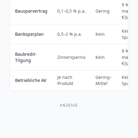
9 % auf
Bausparvertrag
0,1–0,5 % p.a.
Gering
max. 47
€/Jahr
Keine
Banksparplan
0,5–2 % p.a.
Kein
Sparzu
9 % auf
Baukredit-
Zinsersparnis
Kein
max. 47
Tilgung
€/Jahr
Je nach
Gering–
Keine
Betriebliche AV
Produkt
Mittel
Sparzu
ANZEIGE