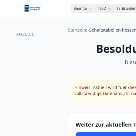
Zum Inhalt springen
Beamte
TVöD
Tarifrunde
Startseite
›
Gehaltstabellen
›
hesse
ANZEIGE
Besold
Dies
Hinweis: Aktuell wird fuer die
vollstaendige Datenansicht 
Weiter zur aktuellen T