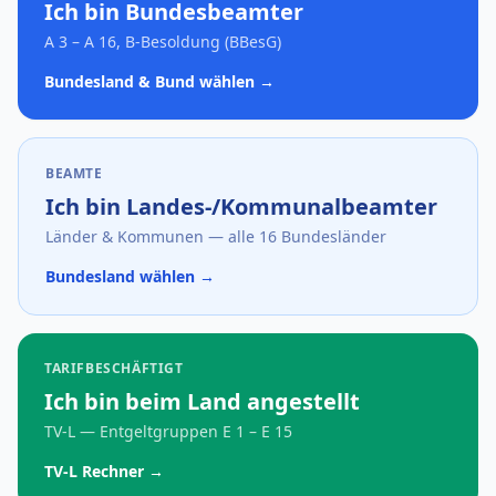
Ich bin Bundesbeamter
A 3 – A 16, B-Besoldung (BBesG)
Bundesland & Bund wählen →
BEAMTE
Ich bin Landes-/Kommunalbeamter
Länder & Kommunen — alle 16 Bundesländer
Bundesland wählen →
TARIFBESCHÄFTIGT
Ich bin beim Land angestellt
TV-L — Entgeltgruppen E 1 – E 15
TV-L Rechner →